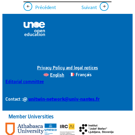
←
→
Précédent
Suivant
Privacy Policy and legal notices
Français
English
Editorial committee
@
unitwin-network@univ-nantes.fr
Contact :
Member Universities