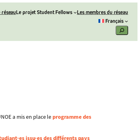
 réseau
Le projet Student Fellows
Les membres du réseau
Français
Search
UNOE a mis en place le
programme
des
diant·es issu·es des différents pays