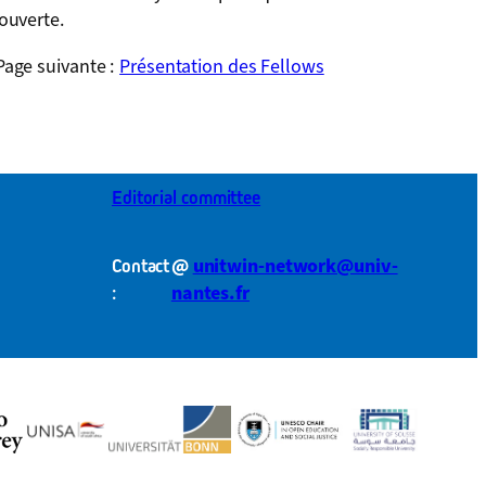
 ouverte.
age suivante :
Présentation des Fellows
Editorial committee
@
unitwin-network@univ-
Contact
nantes.fr
: