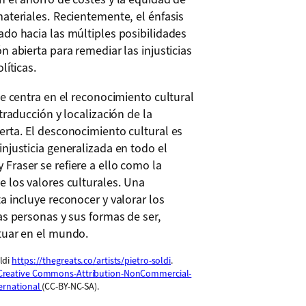
ateriales. Recientemente, el énfasis
ado hacia las múltiples posibilidades
n abierta para remediar las injusticias
líticas.
se centra en el reconocimiento cultural
 traducción y localización de la
erta. El desconocimiento cultural es
njusticia generalizada en todo el
Fraser se refiere a ello como la
e los valores culturales. Una
a incluye reconocer y valorar los
as personas y sus formas de ser,
tuar en el mundo.
ldi
https://thegreats.co/artists/pietro-soldi
.
Creative Commons-Attribution-NonCommercial-
ternational
(CC-BY-NC-SA).