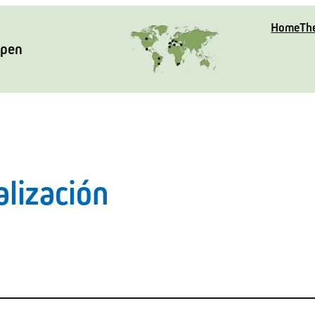
Home
Th
Open
alización