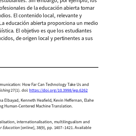
 estudiantes. Sin embargo, por ejemplo, los
rofesionales de la educación abierta tomar
dios. El contenido local, relevante y
. La educación abierta proporciona un medio
üística. El objetivo es que los estudiantes
cidos, de origen local y pertinentes a sus
ommunication: How Far Can Technology Take Us and
ishing
27(1). doi:
https://doi.org/10.3998/jep.6262
ha Elbayad, Kenneth Heafield, Kevin Heffernan, Elahe
aling Human-Centered Machine Translation.
balisation, internationalisation, multilingualism and
er Education
[online], 38(9), pp. 1407–1421. Available