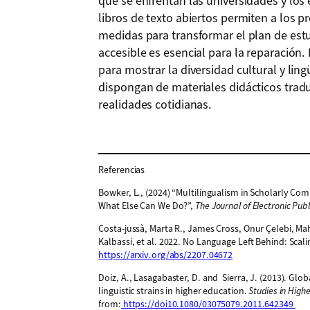
que se enfrentan las universidades y los
libros de texto abiertos permiten a los p
medidas para transformar el plan de estu
accesible es esencial para la reparación
para mostrar la diversidad cultural y ling
dispongan de materiales didácticos tradu
realidades cotidianas.
Referencias
Bowker, L., (2024) “Multilingualism in Scholarly C
What Else Can We Do?”,
The Journal of Electronic Publ
Costa-jussà, Marta R., James Cross, Onur Çelebi, Ma
Kalbassi, et al. 2022. No Language Left Behind: Sc
https://arxiv.org/abs/2207.04672
Doiz, A., Lasagabaster, D. and Sierra, J. (2013). Glo
linguistic strains in higher education.
Studies in High
from:
https://doi10.1080/03075079.2011.642349