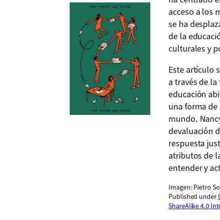
acceso a los m
se ha desplaz
de la educació
culturales y po
Este artículo 
a través de la
educación abi
una forma de i
mundo. Nancy 
devaluación d
respuesta just
atributos de l
entender y ac
Imagen: Pietro So
Published under
ShareAlike 4.0 In