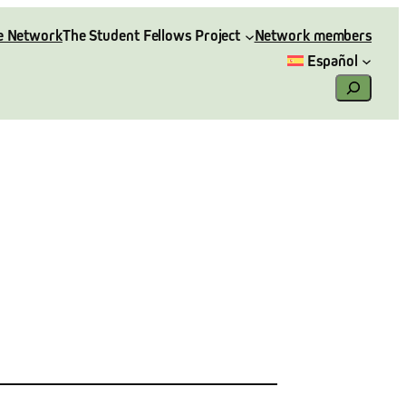
e Network
The Student Fellows Project
Network members
Español
Search