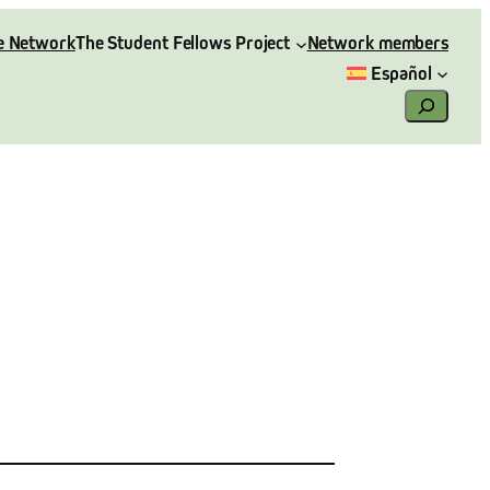
e Network
The Student Fellows Project
Network members
Español
Search