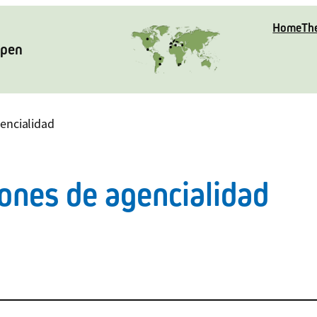
Home
Th
Open
gencialidad
iones de agencialidad